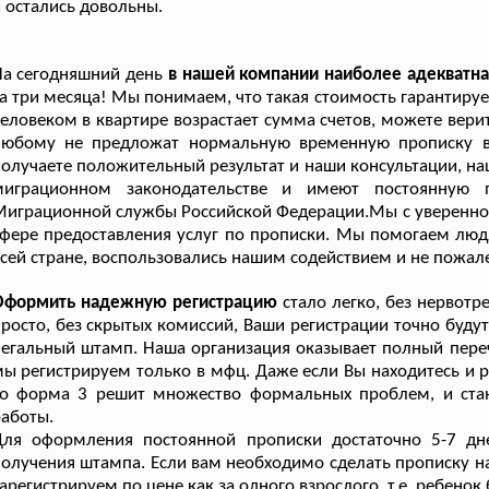
 остались довольны.
а сегодняшний день
в нашей компании наиболее адекватна
а три месяца! Мы понимаем, что такая стоимость гарантиру
еловеком в квартире возрастает сумма счетов, можете верит
любому не предложат нормальную временную прописку в 
олучаете положительный результат и наши консультации, на
миграционном законодательстве и имеют постоянную 
играционной службы Российской Федерации.Мы с увереннос
фере предоставления услуг по прописки. Мы помогаем людя
сей стране, воспользовались нашим содействием и не пожал
Оформить надежную регистрацию
стало легко, без нервотр
росто, без скрытых комиссий, Ваши регистрации точно будут в
егальный штамп. Наша организация оказывает полный переч
ы регистрируем только в мфц. Даже если Вы находитесь и ра
то форма 3 решит множество формальных проблем, и ста
аботы.
Для оформления постоянной прописки достаточно 5-7 дн
олучения штампа. Если вам необходимо сделать прописку на
арегистрируем по цене как за одного взрослого, т.е. ребенок