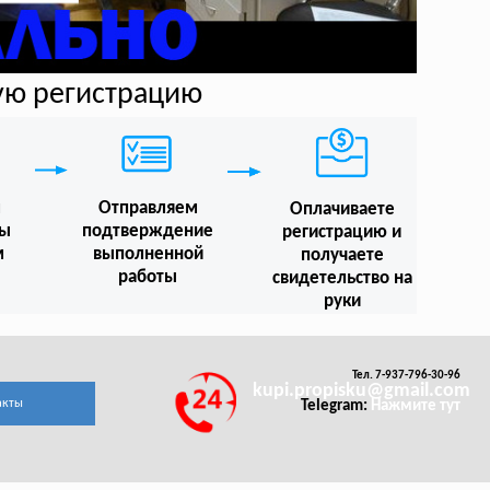
ую регистрацию
м
Отправляем
Оплачиваете
мы
подтверждение
регистрацию и
м
выполненной
получаете
работы
свидетельство на
руки
Тел. 7-937-796-30-96
kupi.propisku@gmail.com
акты
Telegram:
Нажмите тут