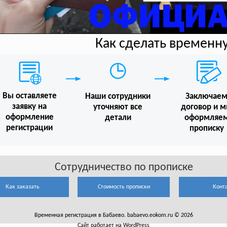
Как сделать временн
Вы оставляете
Наши сотрудники
Заключае
заявку на
уточняют все
договор и 
оформление
детали
оформляе
регистрации
прописку
Сотрудничество по прописке
Как заказать
Стоимость прописки
Конт
Временная регистрация в Бабаево. babaevo.eokom.ru © 2026
Сайт работает на WordPress