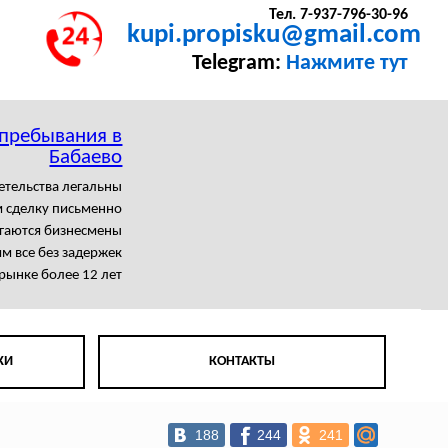
Тел. 7-937-796-30-96
kupi.propisku@gmail.com
Telegram:
Нажмите тут
 пребывания в
Бабаево
етельства легальны
 сделку письменно
агаются бизнесмены
м все без задержек
рынке более 12 лет
КИ
КОНТАКТЫ
188
244
241