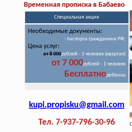
Временная прописка в Бабаево
Специальная акция
Необходимые документы:
- паспорта гражданина РФ;
Цена услуг:
от 8 000
рублей - 1 человек (квартал)
от 7 000
рублей - 1 человек
Бесплатно
ребенок
kupi.propisku@gmail.com
Тел. 7-937-796-30-96
С