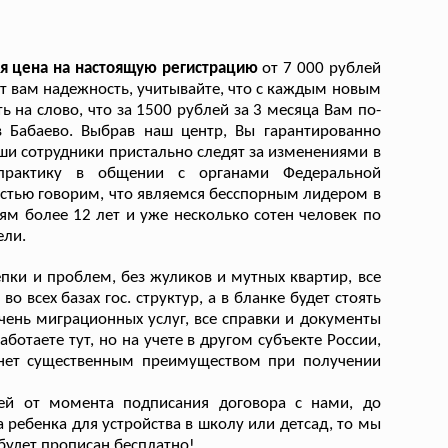
я цена на настоящую регистрацию
от 7 000 рублей
ет вам надежность, учитывайте, что с каждым новым
ь на слово, что за 1500 рублей за 3 месяца Вам по-
Бабаево. Выбрав наш центр, Вы гарантированно
ши сотрудники пристально следят за изменениями в
практику в общении с органами Федеральной
тью говорим, что являемся бесспорным лидером в
м более 12 лет и уже несколько сотен человек по
ели.
епки и проблем, без жуликов и мутных квартир, все
о всех базах гос. структур, а в бланке будет стоять
ень миграционных услуг, все справки и документы
ботаете тут, но на учете в другом субъекте России,
нет существенным преимуществом при получении
ей от момента подписания договора с нами, до
 ребенка для устройства в школу или детсад, то мы
 будет прописан бесплатно!