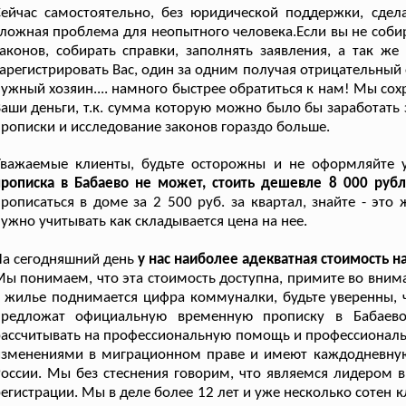
Сейчас самостоятельно, без юридической поддержки, сде
ложная проблема для неопытного человека.Если вы не соби
аконов, собирать справки, заполнять заявления, а так же
арегистрировать Вас, один за одним получая отрицательный о
ужный хозяин.... намного быстрее обратиться к нам! Мы сох
аши деньги, т.к. сумма которую можно было бы заработать 
рописки и исследование законов гораздо больше.
Уважаемые клиенты, будьте осторожны и не оформляйте у
прописка в Бабаево не может, стоить дешевле 8 000 рубл
рописаться в доме за 2 500 руб. за квартал, знайте - эт
ужно учитывать как складывается цена на нее.
а сегодняшний день
у нас наиболее адекватная стоимость 
ы понимаем, что эта стоимость доступна, примите во вним
 жилье поднимается цифра коммуналки, будьте уверенны, ч
предложат официальную временную прописку в Бабаев
ассчитывать на профессиональную помощь и профессиональ
изменениями в миграционном праве и имеют каждодневную
оссии. Мы без стеснения говорим, что являемся лидером в
егистрации. Мы в деле более 12 лет и уже несколько сотен 