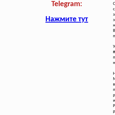
Telegram:
с
з
Нажмите тут
з
н
В
п
п
н
Н
М
в
р
Р
р